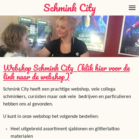
Schmink City
Ga
direct
naar
de
hoofdinhoud
Webshop Schmink City (klik hier voor de
link naar de webshop)
Schmink City heeft een prachtige webshop, vele collega
schminkers, cursisten maar ook vele bedrijven en particulieren
hebben ons al gevonden.
U kunt in onze webshop het volgende bestellen:
Heel uitgebreid assortiment sjablonen en glittertattoo
materialen